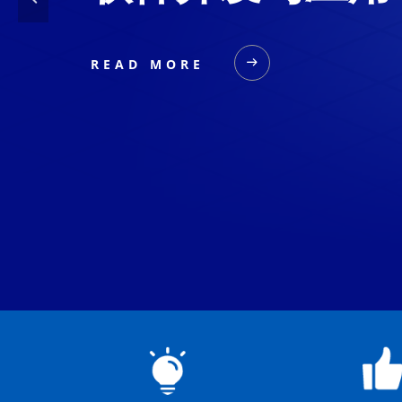
READ MORE
ꁹ